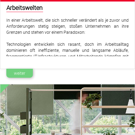
Arbeitswelten
In einer Arbeitswelt, die sich schneller verändert als je zuvor und
Anforderungen stetig steigen, stoßen Unternehmen an ihre
Grenzen und stehen vor einem Paradoxon:
Technologien entwickeln sich rasant, doch im Arbeitsalltag
dominieren oft ineffiziente, manuelle und langsame Abläufe,
fragmentierte IT-Infrastrukturen und Mitarbeitende kämpfen mit
unnötigen Hürden. Laut der Studie “Digitalisierung der Wirtschaft”
aus 2025 von bitkom verfügen 72 er Unternehmen über keine
weiter
zentrale Digitalisierungsstrategie, und 74 ehen den
Fachkräftemangel als größte Hürde. Gleichzeitig gelten
Technologien wie Big Data (97 IoT (92 und KI (90 als
wettbewerbsentscheidend, dennoch sehen sich
64 ei KI als Nachzügler.
Flexibles Arbeiten, wachsende Sicherheitsanforderungen und der
Fachkräftemangel fordern nicht nur effiziente Technologien,
sondern vor allem ein Verständnis für Prozesse und für die
Menschen, die diese Technologien nutzen. Wahre Produktivität,
die mitwächst, entsteht dort, wo diese drei Dimensionen gezielt