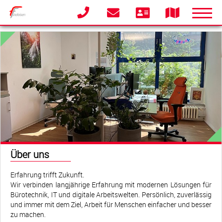
Partner & Produkte
Großformat Systeme
Service
Monatsgedanken
Impressum
Datenschutz
AGB
Kontakt
Über uns
Servicetechniker online anfordern
Erfahrung trifft Zukunft.
Wir verbinden langjährige Erfahrung mit modernen Lösungen für
Ticket System Anmeldung
Bürotechnik, IT und digitale Arbeitswelten. Persönlich, zuverlässig
und immer mit dem Ziel, Arbeit für Menschen einfacher und besser
zu machen.