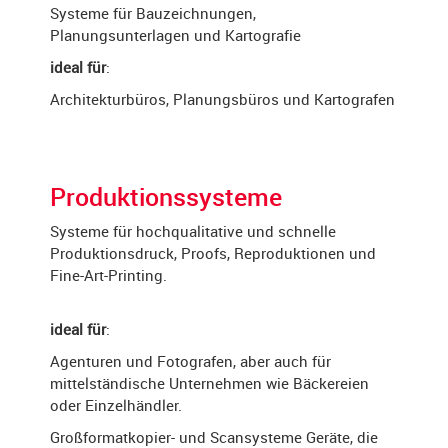
Systeme für Bauzeichnungen,
Planungsunterlagen und Kartografie
ideal für
:
Architekturbüros, Planungsbüros und Kartografen
info@buerotechnik-findeisen.de
+49 (0)30 93 57 96 2
Produktionssysteme
vCard speichern
Systeme für hochqualitative und schnelle
Produktionsdruck, Proofs, Reproduktionen und
Öffnungszeiten
Fine-Art-Printing.
ideal für
:
Agenturen und Fotografen, aber auch für
mittelständische Unternehmen wie Bäckereien
oder Einzelhändler.
Großformatkopier- und Scansysteme Geräte, die